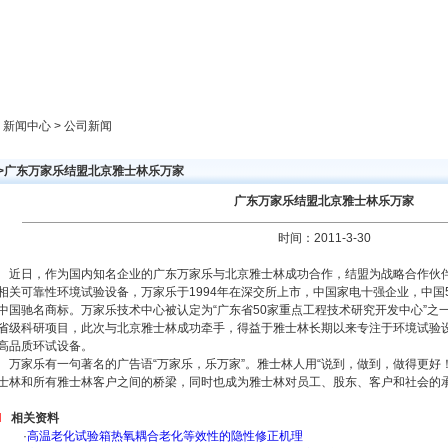
新闻中心
产品展示
成功案例
人才策略
> 新闻中心 > 公司新闻
>>广东万家乐结盟北京雅士林乐万家
广东万家乐结盟北京雅士林乐万家
时间：2011-3-30
近日，作为国内知名企业的广东万家乐与北京雅士林成功合作，结盟为战略合作伙
相关可靠性环境试验设备，万家乐于1994年在深交所上市，中国家电十强企业，中国
中国驰名商标。万家乐技术中心被认定为“广东省50家重点工程技术研究开发中心”之
省级科研项目，此次与北京雅士林成功牵手，得益于雅士林长期以来专注于环境试验
高品质环试设备。
万家乐有一句著名的广告语“万家乐，乐万家”。雅士林人用“说到，做到，做得更好
士林和所有雅士林客户之间的桥梁，同时也成为雅士林对员工、股东、客户和社会的
相关资料
·
高温老化试验箱热氧耦合老化等效性的隐性修正机理