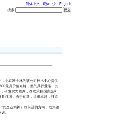
简体中文
|
繁体中文
|
English
搜索
服务中心
126-8-7 星期五
伴，北京雅士林为该公司技术中心提供
500最具价值名牌，燃气具行业唯一的
一，研发实力雄厚，多次承担国家级和
设备领域，勇于创新，追求卓越，打造
！”的企业精神引领前进的方向，成为雅
承诺。