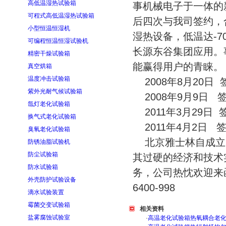
高低温湿热试验箱
事机械电子于一体的
可程式高低温湿热试验箱
后四次与我司签约，
小型恒温恒湿机
湿热设备，低温达-
可编程恒温恒湿试验机
长源东谷集团应用。
精密干燥试验箱
能赢得用户的青睐。
真空烘箱
温度冲击试验箱
2008年8月20日 
紫外光耐气候试验箱
2008年9月9日 签
氙灯老化试验箱
2011年3月29日 
换气式老化试验箱
2011年4月2日 签
臭氧老化试验箱
北京雅士林自成立
防锈油脂试验机
防尘试验箱
其过硬的经济和技术
防水试验箱
务，公司热忱欢迎来
外壳防护试验设备
6400-998
滴水试验装置
霉菌交变试验箱
相关资料
盐雾腐蚀试验室
·
高温老化试验箱热氧耦合老