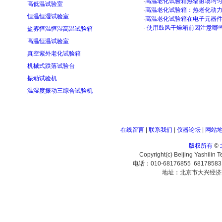
·
高温老化试验箱热辐射场均
高低温试验室
·
高温老化试验箱：热老化动
恒温恒湿试验室
·
高温老化试验箱在电子元器
·
使用鼓风干燥箱前因注意哪
盐雾恒温恒湿高温试验箱
高温恒温试验室
真空紫外老化试验箱
机械式跌落试验台
振动试验机
温湿度振动三综合试验机
在线留言
|
联系我们
|
仪器论坛
|
网站
版权所有
©
Copyright(c) Beijing Yashilin 
电话：010-68176855 6817858
地址：北京市大兴经济