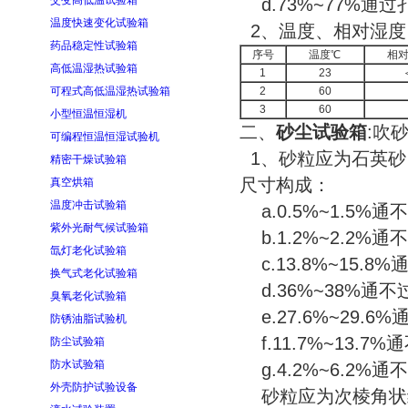
交变高低温试验箱
d.73%~77%通过
温度快速变化试验箱
2、温度、相对湿度
药品稳定性试验箱
序号
温度℃
相
高低温湿热试验箱
1
23
可程式高低温湿热试验箱
2
60
3
60
小型恒温恒湿机
二、
砂尘试验箱
:吹
可编程恒温恒湿试验机
1、砂粒应为石英砂
精密干燥试验箱
尺寸构成：
真空烘箱
温度冲击试验箱
a.0.5%~1.5%
紫外光耐气候试验箱
b.1.2%~2.2%
氙灯老化试验箱
c.13.8%~15.8
换气式老化试验箱
d.36%~38%通不
臭氧老化试验箱
e.27.6%~29.6
防锈油脂试验机
f.11.7%~13.7
防尘试验箱
防水试验箱
g.4.2%~6.2%
外壳防护试验设备
砂粒应为次棱角状结构