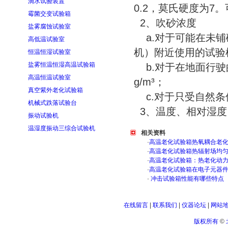
滴水试验装置
0.2，莫氏硬度为7
霉菌交变试验箱
2、吹砂浓度
盐雾腐蚀试验室
a.对于可能在未铺
高低温试验室
机）附近使用的试验样品
恒温恒湿试验室
盐雾恒温恒湿高温试验箱
b.对于在地面行驶的
高温恒温试验室
g/m³；
真空紫外老化试验箱
c.对于只受自然条件
机械式跌落试验台
3、温度、相对湿度
振动试验机
温湿度振动三综合试验机
相关资料
·
高温老化试验箱热氧耦合老
·
高温老化试验箱热辐射场均
·
高温老化试验箱：热老化动
·
高温老化试验箱在电子元器
·
冲击试验箱性能有哪些特点
在线留言
|
联系我们
|
仪器论坛
|
网站
版权所有
©