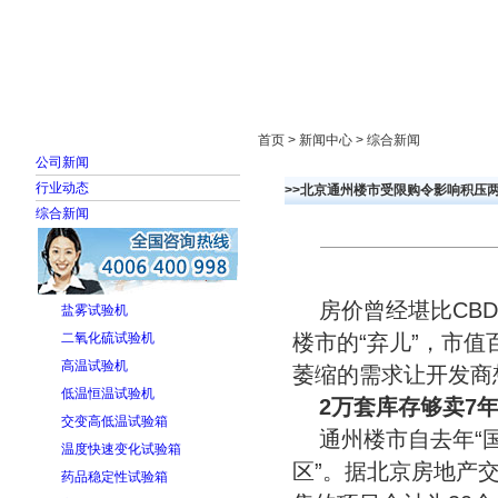
首页
走进雅士林
新闻中心
产品展示
首页 > 新闻中心 > 综合新闻
公司新闻
行业动态
>>北京通州楼市受限购令影响积压
综合新闻
房价曾经堪比CBD
盐雾试验机
二氧化硫试验机
楼市的“弃儿”，市
高温试验机
萎缩的需求让开发商
低温恒温试验机
2万套库存够卖7
交变高低温试验箱
通州楼市自去年“国
温度快速变化试验箱
区”。据北京房地产
药品稳定性试验箱