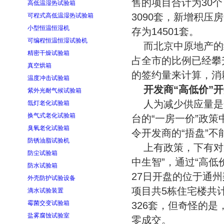
售的项目合计为30个
高低温湿热试验箱
3090套，新增积压
可程式高低温湿热试验箱
小型恒温恒湿机
存为14501套。
可编程恒温恒湿试验机
而北京中原地产的统
精密干燥试验箱
占全市的比例已经攀
真空烘箱
的签约量来计算，消
温度冲击试验箱
开发商“高低价”
紫外光耐气候试验箱
人为减少供应量是
氙灯老化试验箱
换气式老化试验箱
台的“一房一价”政
臭氧老化试验箱
令开发商的“捂盘”不
防锈油脂试验机
上有政策，下有对策
防尘试验箱
中生智”，通过“高
防水试验箱
27日开盘的位于通
外壳防护试验设备
项目共5栋住宅楼共计
滴水试验装置
霉菌交变试验箱
326套，但奇怪的是
盐雾腐蚀试验室
零成交。