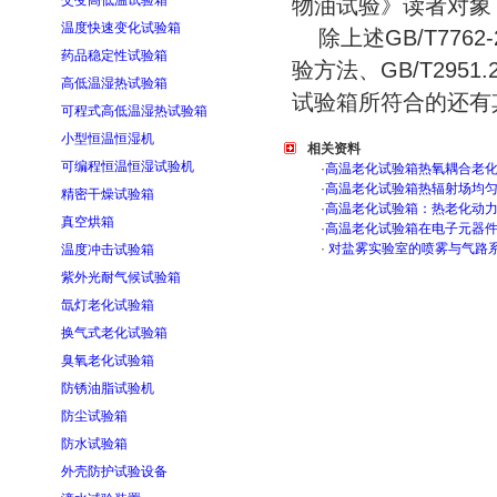
交变高低温试验箱
物油试验》读者对象
温度快速变化试验箱
除上述GB/T7762
药品稳定性试验箱
验方法、GB/T295
高低温湿热试验箱
试验箱所符合的还有
可程式高低温湿热试验箱
小型恒温恒湿机
相关资料
可编程恒温恒湿试验机
·
高温老化试验箱热氧耦合老
·
高温老化试验箱热辐射场均
精密干燥试验箱
·
高温老化试验箱：热老化动
真空烘箱
·
高温老化试验箱在电子元器
·
对盐雾实验室的喷雾与气路
温度冲击试验箱
紫外光耐气候试验箱
氙灯老化试验箱
换气式老化试验箱
臭氧老化试验箱
防锈油脂试验机
防尘试验箱
防水试验箱
外壳防护试验设备