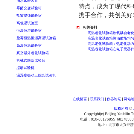
滴水试验装置
特点，成为了现代科
霉菌交变试验箱
携手合作，共创美好
盐雾腐蚀试验室
高低温试验室
相关资料
恒温恒湿试验室
·
高温老化试验箱热氧耦合老
盐雾恒温恒湿高温试验箱
·
高温老化试验箱热辐射场均
·
高温老化试验箱：热老化动
高温恒温试验室
·
高温老化试验箱在电子元器
真空紫外老化试验箱
·
机械式跌落试验台
振动试验机
温湿度振动三综合试验机
在线留言
|
联系我们
|
仪器论坛
|
网站
版权所有
©
Copyright(c) Beijing Yashilin 
电话：010-68176855 6817858
地址：北京市大兴经济