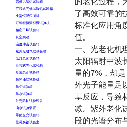
的老化过程，
高低温湿热试验箱
可程式高低温湿热试验箱
了高效可靠的
小型恒温恒湿机
可编程恒温恒湿试验机
标准化应用角
精密干燥试验箱
值。
真空烘箱
温度冲击试验箱
一、光老化机
紫外光耐气候试验箱
氙灯老化试验箱
太阳辐射中波长
换气式老化试验箱
量的7%，却
臭氧老化试验箱
防锈油脂试验机
外光子能量足
防尘试验箱
防水试验箱
基反应，导致
外壳防护试验设备
减。紫外老化
滴水试验装置
霉菌交变试验箱
段的光谱分布
盐雾腐蚀试验室