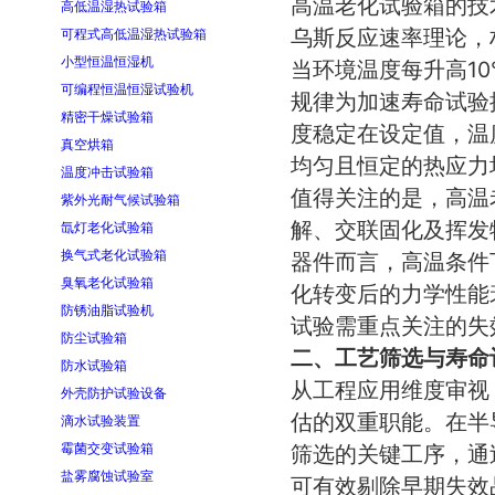
高温老化试验箱的技
高低温湿热试验箱
乌斯反应速率理论，
可程式高低温湿热试验箱
小型恒温恒湿机
当环境温度每升高1
可编程恒温恒湿试验机
规律为加速寿命试验
精密干燥试验箱
度稳定在设定值，温
真空烘箱
均匀且恒定的热应力
温度冲击试验箱
值得关注的是，高温
紫外光耐气候试验箱
解、交联固化及挥发
氙灯老化试验箱
换气式老化试验箱
器件而言，高温条件
臭氧老化试验箱
化转变后的力学性能
防锈油脂试验机
试验需重点关注的失
防尘试验箱
二、工艺筛选与寿命
防水试验箱
从工程应用维度审视
外壳防护试验设备
估的双重职能。在半
滴水试验装置
霉菌交变试验箱
筛选的关键工序，通
盐雾腐蚀试验室
可有效剔除早期失效