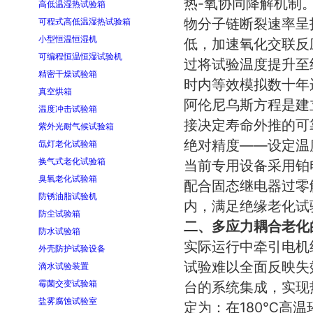
热-氧协同降解机制
高低温湿热试验箱
物分子链断裂速率呈
可程式高低温湿热试验箱
小型恒温恒湿机
低，加速氧化交联反应。
可编程恒温恒湿试验机
过将试验温度提升至
精密干燥试验箱
时内等效模拟数十年
真空烘箱
阿伦尼乌斯方程是建
温度冲击试验箱
接决定寿命外推的可
紫外光耐气候试验箱
绝对精度——设定温
氙灯老化试验箱
换气式老化试验箱
当前专用设备采用铂
臭氧老化试验箱
配合固态继电器过零
防锈油脂试验机
内，满足绝缘老化试
防尘试验箱
二、多应力耦合老化
防水试验箱
实际运行中牵引电机
外壳防护试验设备
试验难以全面反映失
滴水试验装置
霉菌交变试验箱
台的系统集成，实现
盐雾腐蚀试验室
定为：在180℃高