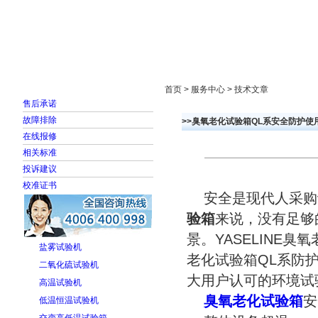
首页
走进雅士林
新闻中心
产品展示
首页 > 服务中心 > 技术文章
售后承诺
故障排除
>>臭氧老化试验箱QL系安全防护使
在线报修
相关标准
投诉建议
校准证书
安全是现代人采购
验箱
来说，没有足够
景。YASELINE
盐雾试验机
老化试验箱QL系防
二氧化硫试验机
大用户认可的环境试
高温试验机
臭氧老化试验箱
安
低温恒温试验机