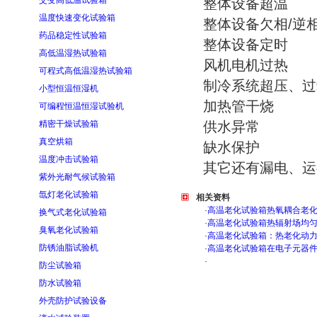
交变高低温试验箱
整体设备超温
温度快速变化试验箱
整体设备欠相/逆
药品稳定性试验箱
整体设备定时
高低温湿热试验箱
风机电机过热
可程式高低温湿热试验箱
制冷系统超压、过
小型恒温恒湿机
加热管干烧
可编程恒温恒湿试验机
精密干燥试验箱
供水异常
真空烘箱
缺水保护
温度冲击试验箱
其它还有漏电、运
紫外光耐气候试验箱
氙灯老化试验箱
相关资料
·
高温老化试验箱热氧耦合老
换气式老化试验箱
·
高温老化试验箱热辐射场均
臭氧老化试验箱
·
高温老化试验箱：热老化动
防锈油脂试验机
·
高温老化试验箱在电子元器
·
防尘试验箱
防水试验箱
外壳防护试验设备