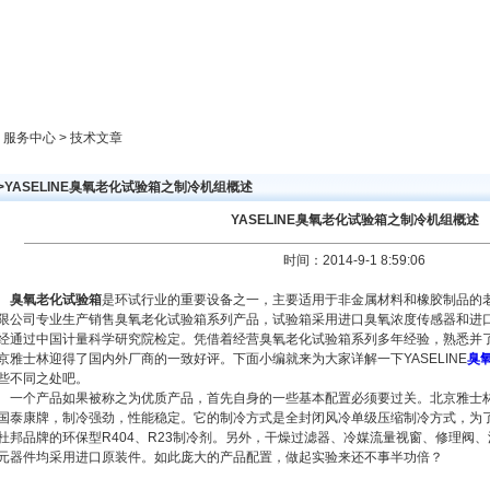
新闻中心
产品展示
成功案例
人才策略
> 服务中心 > 技术文章
>YASELINE臭氧老化试验箱之制冷机组概述
YASELINE臭氧老化试验箱之制冷机组概述
时间：2014-9-1 8:59:06
臭氧老化试验箱
是环试行业的重要设备之一，主要适用于非金属材料和橡胶制品的
限公司专业生产销售臭氧老化试验箱系列产品，试验箱采用进口臭氧浓度传感器和进
经通过中国计量科学研究院检定。凭借着经营臭氧老化试验箱系列多年经验，熟悉并
京雅士林迎得了国内外厂商的一致好评。下面小编就来为大家详解一下YASELINE
臭
些不同之处吧。
一个产品如果被称之为优质产品，首先自身的一些基本配置必须要过关。北京雅士
国泰康牌，制冷强劲，性能稳定。它的制冷方式是全封闭风冷单级压缩制冷方式，为
杜邦品牌的环保型R404、R23制冷剂。另外，干燥过滤器、冷媒流量视窗、修理阀
元器件均采用进口原装件。如此庞大的产品配置，做起实验来还不事半功倍？