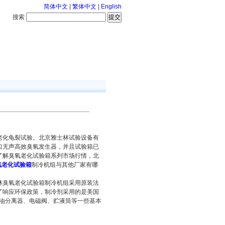
简体中文
|
繁体中文
|
English
搜索
服务中心
126-8-7 星期五
老化龟裂试验。北京雅士林试验设备有
口无声高效臭氧发生器，并且试验箱已
了解臭氧老化试验箱系列市场行情，北
氧老化试验箱
制冷机组与其他厂家有哪
林臭氧老化试验箱制冷机组采用原装法
了响应环保政策，制冷剂采用的是美国
、油分离器、电磁阀、贮液筒等一些基本