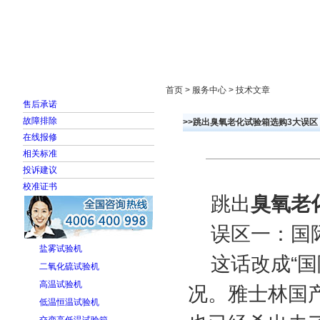
首页
走进雅士林
新闻中心
产品展示
首页 > 服务中心 > 技术文章
售后承诺
故障排除
>>跳出臭氧老化试验箱选购3大误区
在线报修
相关标准
投诉建议
校准证书
跳出
臭氧老
误区一：国
盐雾试验机
这话改成“国
二氧化硫试验机
高温试验机
况。雅士林国
低温恒温试验机