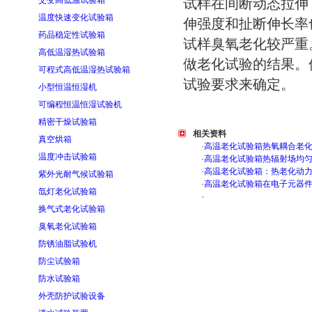
交变高低温试验箱
试样在间断动态拉伸
温度快速变化试验箱
伸强度和扯断伸长率
药品稳定性试验箱
试样臭氧老化较严重
高低温湿热试验箱
做老化试验的结果。
可程式高低温湿热试验箱
试验要求来确定。
小型恒温恒湿机
可编程恒温恒湿试验机
精密干燥试验箱
相关资料
真空烘箱
·
高温老化试验箱热氧耦合老
温度冲击试验箱
·
高温老化试验箱热辐射场均
·
高温老化试验箱：热老化动
紫外光耐气候试验箱
·
高温老化试验箱在电子元器
氙灯老化试验箱
·
换气式老化试验箱
臭氧老化试验箱
防锈油脂试验机
防尘试验箱
防水试验箱
外壳防护试验设备