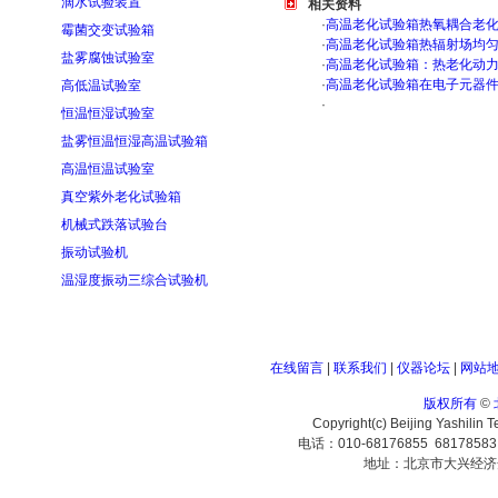
滴水试验装置
相关资料
·
高温老化试验箱热氧耦合老
霉菌交变试验箱
·
高温老化试验箱热辐射场均
盐雾腐蚀试验室
·
高温老化试验箱：热老化动
·
高温老化试验箱在电子元器
高低温试验室
·
恒温恒湿试验室
盐雾恒温恒湿高温试验箱
高温恒温试验室
真空紫外老化试验箱
机械式跌落试验台
振动试验机
温湿度振动三综合试验机
在线留言
|
联系我们
|
仪器论坛
|
网站
版权所有
©
Copyright(c) Beijing Yashilin 
电话：010-68176855 6817858
地址：北京市大兴经济