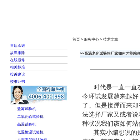
首页
走进雅士林
新闻中心
产品展示
首页 > 服务中心 > 技术文章
售后承诺
故障排除
>>高温老化试验箱厂家如何才能站
在线报修
相关标准
投诉建议
校准证书
时代是一直一直在
今环试发展越来越好
了。但是接踵而来却
盐雾试验机
法选择厂家又或者说
二氧化硫试验机
种状况我们该如何站
高温试验机
其实小编想说的是
低温恒温试验机