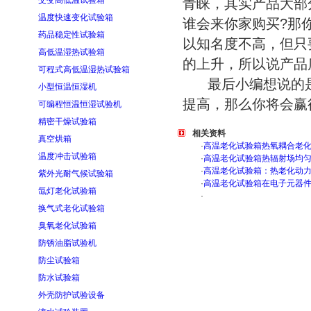
交变高低温试验箱
青睐，其实产品大部
温度快速变化试验箱
谁会来你家购买?那
药品稳定性试验箱
以知名度不高，但只
高低温湿热试验箱
的上升，所以说产品
可程式高低温湿热试验箱
最后小编想说的是
小型恒温恒湿机
提高，那么你将会赢
可编程恒温恒湿试验机
精密干燥试验箱
相关资料
真空烘箱
·
高温老化试验箱热氧耦合老
温度冲击试验箱
·
高温老化试验箱热辐射场均
·
高温老化试验箱：热老化动
紫外光耐气候试验箱
·
高温老化试验箱在电子元器
氙灯老化试验箱
·
换气式老化试验箱
臭氧老化试验箱
防锈油脂试验机
防尘试验箱
防水试验箱
外壳防护试验设备