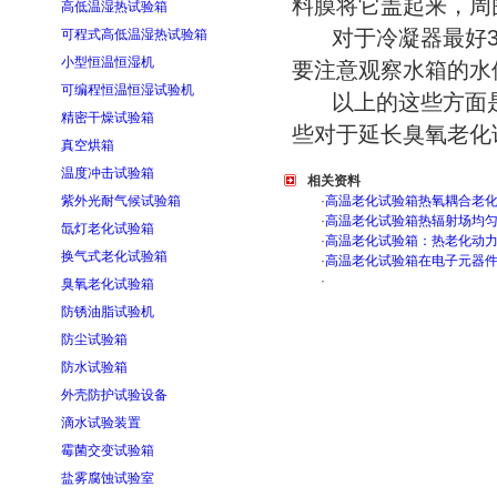
料膜将它盖起来，周
高低温湿热试验箱
对于冷凝器最好3
可程式高低温湿热试验箱
小型恒温恒湿机
要注意观察水箱的水
可编程恒温恒湿试验机
以上的这些方面是
精密干燥试验箱
些对于延长臭氧老化
真空烘箱
温度冲击试验箱
相关资料
紫外光耐气候试验箱
·
高温老化试验箱热氧耦合老
·
高温老化试验箱热辐射场均
氙灯老化试验箱
·
高温老化试验箱：热老化动
换气式老化试验箱
·
高温老化试验箱在电子元器
·
臭氧老化试验箱
防锈油脂试验机
防尘试验箱
防水试验箱
外壳防护试验设备
滴水试验装置
霉菌交变试验箱
盐雾腐蚀试验室