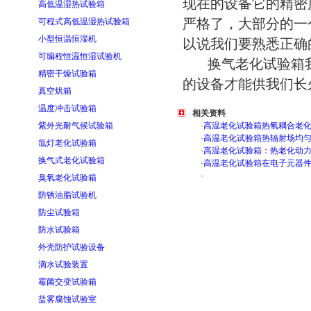
现在的设备它的精密
高低温湿热试验箱
严格了，大部分的一
可程式高低温湿热试验箱
小型恒温恒湿机
以说我们要熟悉正确
可编程恒温恒湿试验机
换气老化试验箱我
精密干燥试验箱
的设备才能供我们长
真空烘箱
温度冲击试验箱
相关资料
紫外光耐气候试验箱
·
高温老化试验箱热氧耦合老
·
高温老化试验箱热辐射场均
氙灯老化试验箱
·
高温老化试验箱：热老化动
换气式老化试验箱
·
高温老化试验箱在电子元器
·
臭氧老化试验箱
防锈油脂试验机
防尘试验箱
防水试验箱
外壳防护试验设备
滴水试验装置
霉菌交变试验箱
盐雾腐蚀试验室