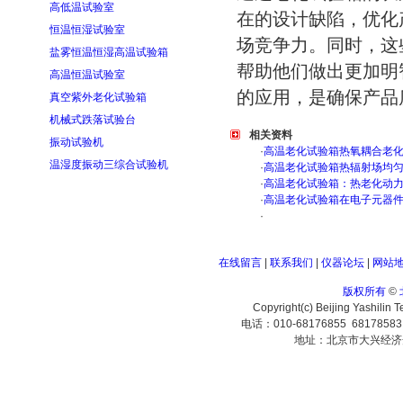
高低温试验室
在的设计缺陷，优化
恒温恒湿试验室
场竞争力。同时，这
盐雾恒温恒湿高温试验箱
帮助他们做出更加明
高温恒温试验室
的应用，是确保产品
真空紫外老化试验箱
机械式跌落试验台
相关资料
振动试验机
·
高温老化试验箱热氧耦合老
温湿度振动三综合试验机
·
高温老化试验箱热辐射场均
·
高温老化试验箱：热老化动
·
高温老化试验箱在电子元器
·
在线留言
|
联系我们
|
仪器论坛
|
网站
版权所有
©
Copyright(c) Beijing Yashilin 
电话：010-68176855 6817858
地址：北京市大兴经济