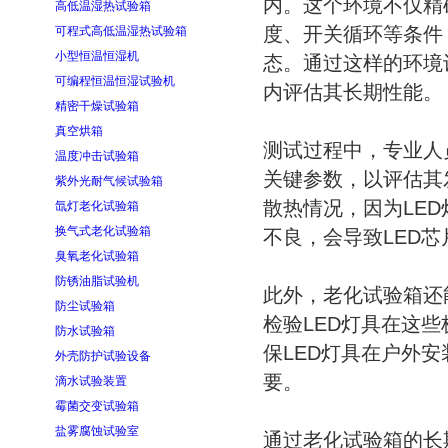
内。这个环境不仅精
高低温湿热试验箱
度、开关循环等条件
可程式高低温湿热试验箱
小型恒温恒湿机
态。通过这样的环境
可编程恒温恒湿试验机
内评估其长期性能。
精密干燥试验箱
真空烘箱
测试过程中，专业人
温度冲击试验箱
关键参数，以评估其
紫外光耐气候试验箱
散热情况，因为LE
氙灯老化试验箱
换气式老化试验箱
不良，会导致LED
臭氧老化试验箱
防锈油脂试验机
此外，老化试验箱还
防尘试验箱
检验LED灯具在这
防水试验箱
保LED灯具在户外
外壳防护试验设备
要。
滴水试验装置
霉菌交变试验箱
盐雾腐蚀试验室
通过老化试验箱的长