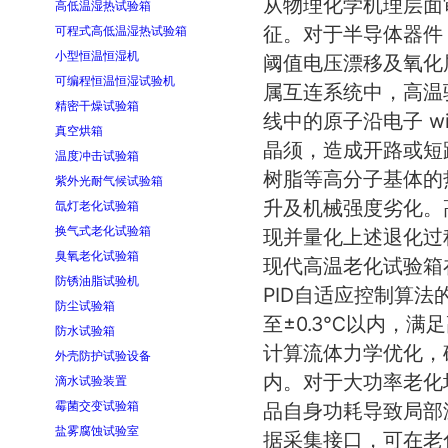
从物理化学机理层面
高低温湿热试验箱
征。对于半导体器件
可程式高低温湿热试验箱
小型恒温恒湿机
阈值电压漂移及氧化
可编程恒温恒湿试验机
属互连系统中，高温
精密干燥试验箱
线中的原子沿电子 w
真空烘箱
晶须，造成开路或短
温度冲击试验箱
树脂等高分子基体的
紫外光耐气候试验箱
升及机械强度劣化。
氙灯老化试验箱
换气式老化试验箱
现并量化上述退化过
臭氧老化试验箱
现代高温老化试验箱
防锈油脂试验机
PID自适应控制算法
防尘试验箱
至±0.3℃以内，
防水试验箱
计算流体力学优化，
外壳防护试验设备
内。对于大功率老化
滴水试验装置
霉菌交变试验箱
品自身功耗导致局部
盐雾腐蚀试验室
据采集接口，可在老