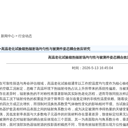
新闻中心
产品展示
成功案例
人才策略
> 新闻中心 > 行业动态
>>高温老化试验箱热辐射场均匀性与被测件姿态耦合效应研究
高温老化试验箱热辐射场均匀性与被测件姿态耦合效
时间：2026-5-13 16:45:04
在可靠性筛选与寿命评估领域，高温老化试验箱通常以工作腔温度均匀度作为核心验
的空载工况标定，忽略了高温环境下热辐射传热占比上升所带来的系统性偏差。当被
存在差异时，辐射换热的不对称性将显著影响其实际热老化历程，进而导致同批次样
高温工况下辐射传热的权重提升源于斯蒂芬-玻尔兹曼定律的非线性温度依赖。随着
的四次方成正比增长，而强制对流换热系数受气体物性变化的影响相对平缓。当试验温
热器护套及相邻样品表面之间的辐射角系数分布，成为决定被测件净得热量的关键变
偶，其低发射率表面与大多数电子元器件的封装材料存在显著差异，致使标定结果无
被测件姿态对辐射场的耦合效应体现在三个层面。其一为表面取向与角系数分布，垂
模块，面对顶部加热器辐射源的投影面积截然不同，导致有效辐射照度出现方位性偏