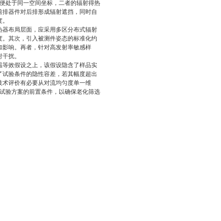
即便处于同一空间坐标，二者的辐射得热
前排器件对后排形成辐射遮挡，同时自
度。
热器布局层面，应采用多区分布式辐射
度。其次，引入被测件姿态的标准化约
加影响。再者，针对高发射率敏感样
射干扰。
温等效假设之上，该假设隐含了样品实
了试验条件的隐性容差，若其幅度超出
技术评价有必要从对流均匀度单一维
入试验方案的前置条件，以确保老化筛选