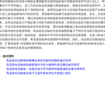
黑色阳极氧化铝壳体与镀镍金属屏蔽罩在相同辐射场中的吸收率差异可达0.5以上，
量亦不可等同视之。其三为邻近样品的遮蔽与再辐射效应，密集排布的样品阵列中，
身升温后的再辐射改变了局部热环境，使阵列边缘与中心区域的等效老化温度产生梯
工程上实现辐射场均匀性的补偿，需突破单纯依赖气流循环的常规思路。首先，在加
板替代集中式加热管，通过表面氧化处理的辐射发射体降低指向性热源的空间不均匀
束，在样品托架设计中规定最小间距与推荐安装角度，削弱邻近效应与取向效应的叠
品，可在托架表面增设低发射率反射衬板，通过辐射屏蔽减少来自箱体壁面的杂散辐
从试验等效性的角度审视，高温老化试验的失效加速模型建立于阿伦尼乌斯方程的时
际温度与设定温度一致的前提。辐射场不均匀性导致的样品间温度离散，实质上构成
活化能估算的允许范围，将直接扭曲寿命预测的外推精度。因此，高温老化试验箱的
度，扩展至辐射-对流耦合热环境的综合表征，将被测件姿态与表面特性的标准化纳
的统计有效性具备坚实的物理基础。
相关资料
·
高温老化试验箱热氧耦合老化等效性的隐性修正机理
·
高温老化试验箱热辐射场均匀性与被测件姿态耦合效应研究
·
高温老化试验箱：热老化动力学与材料性能衰减的定量关联研究
·
高温老化试验箱在电子元器件寿命评估中的核心地位
·