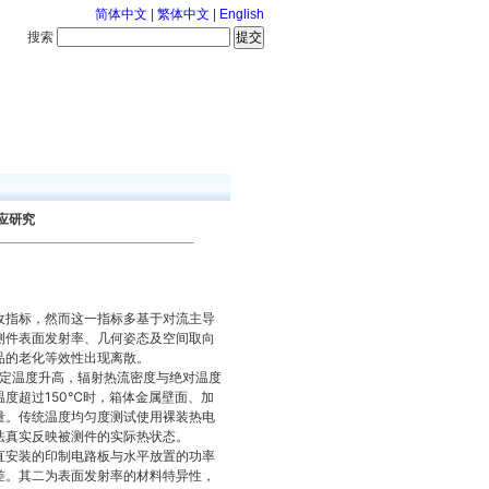
简体中文
|
繁体中文
|
English
搜索
服务中心
126-8-7 星期五
应研究
收指标，然而这一指标多基于对流主导
测件表面发射率、几何姿态及空间取向
品的老化等效性出现离散。
设定温度升高，辐射热流密度与绝对温度
度超过150℃时，箱体金属壁面、加
量。传统温度均匀度测试使用裸装热电
法真实反映被测件的实际热状态。
直安装的印制电路板与水平放置的功率
差。其二为表面发射率的材料特异性，