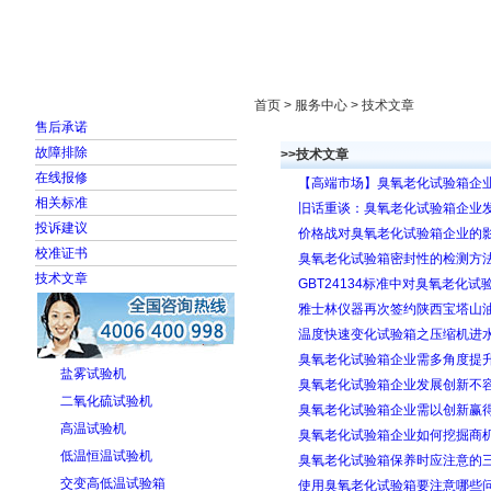
首页
走进雅士林
新闻中心
产品展示
首页 > 服务中心 > 技术文章
售后承诺
故障排除
>>技术文章
在线报修
【高端市场】臭氧老化试验箱企
相关标准
旧话重谈：臭氧老化试验箱企业
投诉建议
价格战对臭氧老化试验箱企业的
校准证书
臭氧老化试验箱密封性的检测方
技术文章
GBT24134标准中对臭氧老化
雅士林仪器再次签约陕西宝塔山
温度快速变化试验箱之压缩机进
臭氧老化试验箱企业需多角度提
盐雾试验机
臭氧老化试验箱企业发展创新不
二氧化硫试验机
臭氧老化试验箱企业需以创新赢
高温试验机
臭氧老化试验箱企业如何挖掘商
低温恒温试验机
臭氧老化试验箱保养时应注意的
交变高低温试验箱
使用臭氧老化试验箱要注意哪些