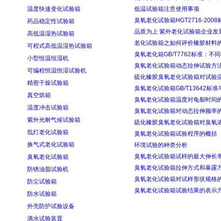
温度快速变化试验箱
低温试验箱注意使用事项
臭氧老化试验箱HGT2716-200
药品稳定性试验箱
品质为上 紫外老化试验箱企业发
高低温湿热试验箱
老化试验箱之如何评价橡胶材料
可程式高低温湿热试验箱
臭氧老化箱GB/T7762标准：不
小型恒温恒湿机
臭氧老化试验箱动态拉伸试验方
可编程恒温恒湿试验机
硫化橡胶臭氧老化试验箱对试验
精密干燥试验箱
臭氧老化试验箱GB/T13642标
真空烘箱
臭氧老化试验箱温度对龟裂时间
温度冲击试验箱
臭氧老化试验箱对动态拉伸频率
紫外光耐气候试验箱
硫化橡胶臭氧老化试验箱对臭氧
氙灯老化试验箱
臭氧老化试验箱试验程序的概括
换气式老化试验箱
环境试验的种类分析
臭氧老化试验箱试样的最大伸长
臭氧老化试验箱
臭氧老化试验箱拉伸方式和暴露
防锈油脂试验机
臭氧老化试验箱对试样形状规格
防尘试验箱
臭氧老化试验箱试验结果的表示
防水试验箱
外壳防护试验设备
滴水试验装置