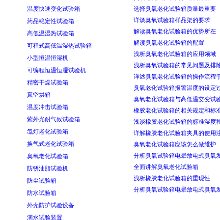
温度快速变化试验箱
选择臭氧老化试验箱质量最重要
详谈臭氧试验箱样品架的要求
药品稳定性试验箱
解读臭氧老化试验箱的优势所在
高低温湿热试验箱
解读臭氧老化试验箱的配置
可程式高低温湿热试验箱
浅析臭氧老化试验箱的应用领域
小型恒温恒湿机
浅析臭氧试验箱的常见问题及排
可编程恒温恒湿试验机
详述臭氧老化试验箱的操作流程
精密干燥试验箱
臭氧老化试验箱报警温度的设定
真空烘箱
臭氧老化试验箱与高低温交变试
温度冲击试验箱
橡胶老化试验箱的相关规定和标
紫外光耐气候试验箱
浅谈橡胶老化试验箱的标准湿度
氙灯老化试验箱
详解橡胶老化试验箱夹具的使用
换气式老化试验箱
臭氧老化试验箱应该怎么做维护
分析臭氧试验箱电晕放电式臭氧
臭氧老化试验箱
全面讲解臭氧老化试验箱
防锈油脂试验机
浅析橡胶老化试验箱的重现性
防尘试验箱
分析臭氧试验箱电晕放电式臭氧
防水试验箱
外壳防护试验设备
滴水试验装置