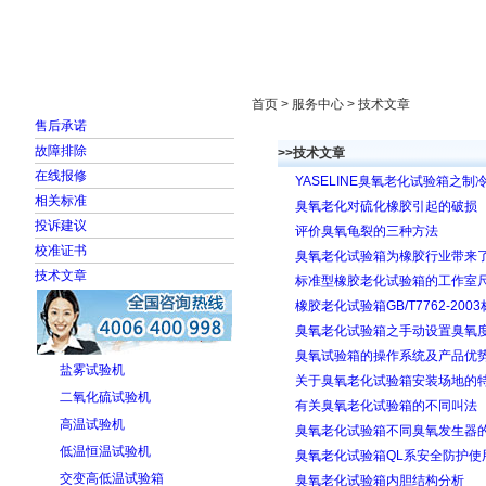
首页
走进雅士林
新闻中心
产品展示
首页 > 服务中心 > 技术文章
售后承诺
故障排除
>>技术文章
在线报修
YASELINE臭氧老化试验箱之制
相关标准
臭氧老化对硫化橡胶引起的破损
投诉建议
评价臭氧龟裂的三种方法
校准证书
臭氧老化试验箱为橡胶行业带来
技术文章
标准型橡胶老化试验箱的工作室
橡胶老化试验箱GB/T7762-200
臭氧老化试验箱之手动设置臭氧
臭氧试验箱的操作系统及产品优
盐雾试验机
关于臭氧老化试验箱安装场地的
二氧化硫试验机
有关臭氧老化试验箱的不同叫法
高温试验机
臭氧老化试验箱不同臭氧发生器
低温恒温试验机
臭氧老化试验箱QL系安全防护使
交变高低温试验箱
臭氧老化试验箱内胆结构分析